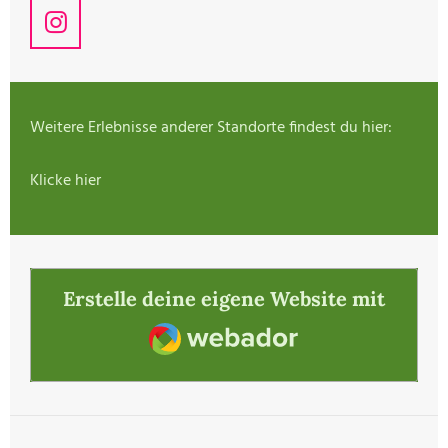
I
n
s
t
a
Weitere Erlebnisse anderer Standorte findest du hier:
g
r
Klicke hier
a
m
Erstelle deine eigene Website mit
Webador